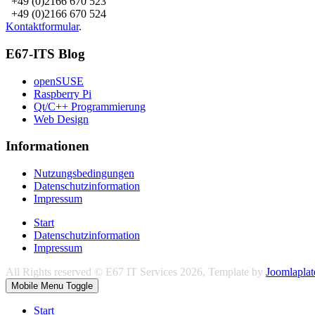
+49 (0)2166 670 523
+49 (0)2166 670 524
Kontaktformular
.
E67-ITS Blog
openSUSE
Raspberry Pi
Qt/C++ Programmierung
Web Design
Informationen
Nutzungsbedingungen
Datenschutzinformation
Impressum
Start
Datenschutzinformation
Impressum
All Rights reserved © E67 IT Services 2026, Template by
Joomlaplat
Mobile Menu Toggle
Start